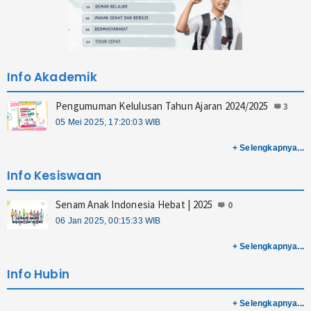
Prestasi
Keahlian
Info Akademik
Teknik Ototronik
Pengumuman Kelulusan Tahun Ajaran 2024/2025
3
Kriya Kreatif Batik dan Tekstil
05 Mei 2025, 17:20:03 WIB
Teknik Jaringan Komputer dan
+ Selengkapnya...
Telekomunikasi
Info Kesiswaan
Desain Interior dan Tek. Furnitur
Senam Anak Indonesia Hebat | 2025
0
Info
06 Jan 2025, 00:15:33 WIB
+ Selengkapnya...
Agenda
Info Hubin
Pengumuman
+ Selengkapnya...
Berita Sekolah