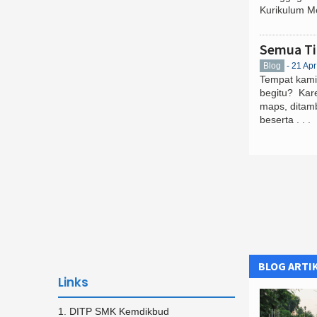
Kurikulum Me
Semua Ti
Blog
- 21 Ap
Tempat kami
begitu? Kar
maps, ditamb
beserta . . .
BLOG ARTI
Links
DITP SMK Kemdikbud