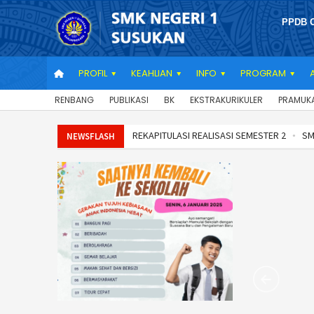
PPDB 
PROFIL
KEAHLIAN
INFO
PROGRAM
RENBANG
PUBLIKASI
BK
EKSTRAKURIKULER
PRAMUK
REKAPITULASI REALISASI SEMESTER 2
SMK Negeri 1
NEWSFLASH
BUPATI BANJARNEGARA GOES TO SCHOOL
REKAPIT
PARENTING
PARENTING PRA PKL
BUPATI BANJAR
REKAPITULASI REALISASI PENGGUNAAN DANA BOSP