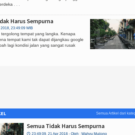
rdeka . . .
dak Harus Sempurna
r 2018, 23:49:09 WIB
 tergolong tempat yang langka. Kenapa
ena tempat kami tak dapat dijangkau google
ah lagi kondisi jalan yang sangat rusak
KEL
Semua Artikel dari kateg
Semua Tidak Harus Sempurna
23:49:09, 21 Apr 2018
- Oleh : Wahyu Mujiono
🕔