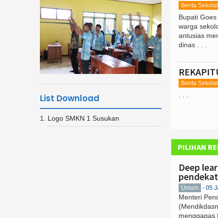
Berita Sekola
Bupati Goes 
warga sekol
antusias men
dinas . . .
REKAPIT
Berita Sekola
. . .
List Download
Logo SMKN 1 Susukan
PILIHAN RE
Deep lear
pendekata
Umum
- 05 
Menteri Pen
(Mendikdasm
menggagas K