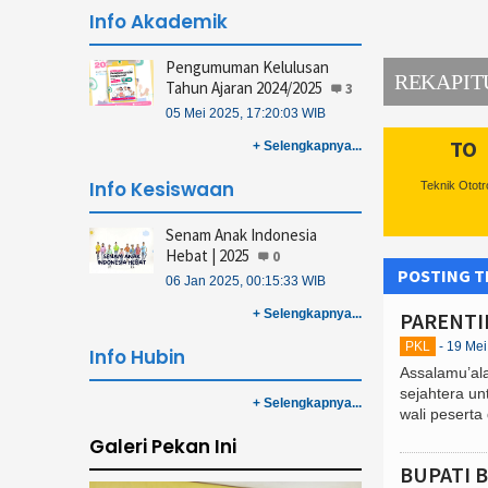
Info Akademik
Pengumuman Kelulusan
 GOES TO SCHOOL
REKAPIT
Tahun Ajaran 2024/2025
3
05 Mei 2025, 17:20:03 WIB
TO
+ Selengkapnya...
Info Kesiswaan
Teknik Ototr
Senam Anak Indonesia
Hebat | 2025
0
POSTING 
06 Jan 2025, 00:15:33 WIB
+ Selengkapnya...
PARENTI
PKL
- 19 Me
Info Hubin
Assalamu’al
sejahtera un
+ Selengkapnya...
wali peserta 
Galeri Pekan Ini
BUPATI 