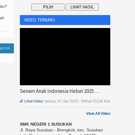
itu?
rah
VIDEO TERBARU
ori ini
Senam Anak Indonesia Hebat 2025 . . .
Lihat Video
Selasa, 07 Jan 2025 - Dilihat 15236 Kali

View All Video
SMK NEGERI 1 SUSUKAN
Jl. Raya Susukan - Brengkok, kec. Susukan