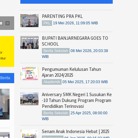
PARENTING PRA PKL
SMK Negeri 1 Susukan Peringati Maulid Na,..
PKL
19 Mei 2026, 11:09:05 WIB
BUPATI BANJARNEGARA GOES TO
SCHOOL
Berita Sekolah
08 Mei 2026, 20:03:38
or
WIB
itur
Pengumuman Kelulusan Tahun
Ajaran 2024/2025
 Berita
Akademik
05 Mei 2025, 17:20:03 WIB
Aniversary SMK Negeri 1 Susukan Ke
-10 Tahun Dukung Program Program
Pendidikan Terinovasi
Berita Sekolah
25 Apr 2025, 08:00:00
WIB
Senam Anak Indonesia Hebat | 2025