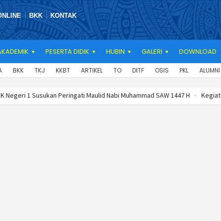
ONLINE
BKK
KONTAK
AKADEMIK
PESERTA DIDIK
HUBIN
GALERI
DOWNLOAD
A
BKK
TKJ
KKBT
ARTIKEL
TO
DITF
OSIS
PKL
ALUMNI
 Susukan Peringati Maulid Nabi Muhammad SAW 1447 H
Kegiatan Penyulu
ULASI REALISASI SEMESTER 2
SMK Negeri 1 Susukan Peringati Maulid N
NEGARA GOES TO SCHOOL
REKAPITULASI REALISASI SEMESTER 2
SMK 
PARENTING
PARENTING PRA PKL
BUPATI BANJARNEGARA GOES TO SC