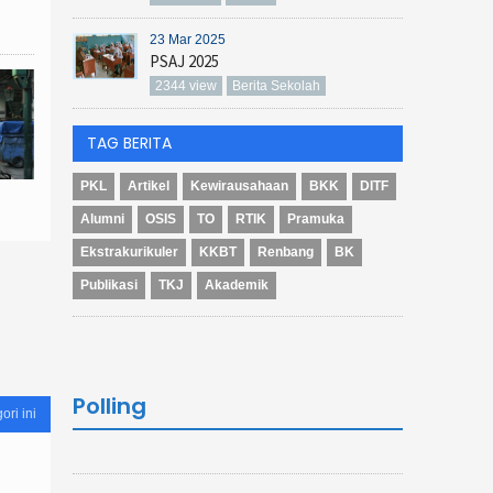
23 Mar 2025
PSAJ 2025
2344 view
Berita Sekolah
TAG BERITA
PKL
Artikel
Kewirausahaan
BKK
DITF
Alumni
OSIS
TO
RTIK
Pramuka
Ekstrakurikuler
KKBT
Renbang
BK
Publikasi
TKJ
Akademik
Polling
ori ini