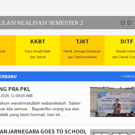
ULASI REALISASI SEMESTER 2
KKBT
TJKT
DITF
onik
Kriya Kreatif Batik
Teknik Jaringan Komputer
Desain Interi
dan Tekstil
dan Telekomunikasi
dan Teknik Furn
TERBARU
+ Indexs
NG PRA PKL
i 2026, 11:09:05 WIB
aikum warahmatullahi wabarakatuh. Salam
tuk kita semua. Bapak/Ibu orang tua dan
didik yang kami hormati, hari ini . . .
BANJARNEGARA GOES TO SCHOOL