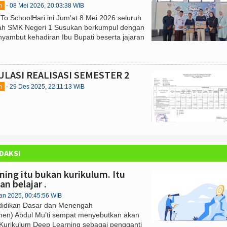
h
- 08 Mei 2026, 20:03:38 WIB
To SchoolHari ini Jum'at 8 Mei 2026 seluruh
ah SMK Negeri 1 Susukan berkumpul dengan
yambut kehadiran Ibu Bupati beserta jajaran
ULASI REALISASI SEMESTER 2
h
- 29 Des 2025, 22:11:13 WIB
DAKSI
ning itu bukan kurikulum. Itu
n belajar .
Jan 2025, 00:45:56 WIB
didikan Dasar dan Menengah
en) Abdul Mu’ti sempat menyebutkan akan
urikulum Deep Learning sebagai pengganti