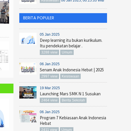
Kesiswaan
06 Jan 2025, 00:15:33 WIB
BERITA POPULER
05 Jan 2025
Deep learning itu bukan kurikulum.
Itu pendekatan belajar .
3288 view
Umum
06 Jan 2025
Senam Anak Indonesia Hebat | 2025
2997 view
Kesiswaan
19 Mar 2025
Launching Mars SMK N 1 Susukan
2464 view
Berita Sekolah
06 Jan 2025
Program 7 Kebiasaan Anak Indonesia
Hebat
2411 view
Umum