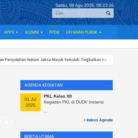
Sabtu, 08 Agu 2026,
08:23:26
APPS
ALUMNI
PPDB
LAYANAN PUBLIK
han Hukum Jaksa Masuk Sekolah: Tingkatkan Kesadaran Hukum Murid SMK N
abi Muhammad SAW 1447 H
Kegiatan Penyuluhan Hukum Jaksa Masuk Sekol
Negeri 1 Susukan Peringati Maulid Nabi Muhammad SAW 1447 H
Kegiatan
HOOL
AGENDA KEGIATAN
PKL Kelas XII
01 Jul
Kegiatan PKL di DUDI/ Instansi
2025
...
+ Indexs Agenda
BERITA UTAMA